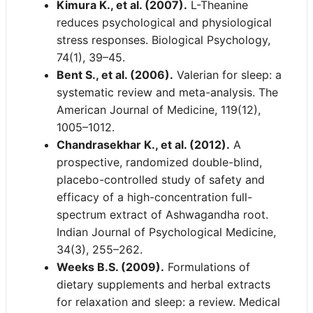
Unterstützung zu beobachten. Viele
klassischen Sedativa zählen und die
Kimura K., et al. (2007).
L-Theanine
Anwender nutzen das Pflaster
GABAerge Modulation auf
reduces psychological and physiological
phasenweise bei akuten Stressperioden.
physiologischem Niveau stattfindet.
stress responses. Biological Psychology,
Dennoch sollte das Pflaster nicht als
74(1), 39–45.
dauerhafter Ersatz für eine gesunde
Bent S., et al. (2006).
Valerian for sleep: a
Schlafhygiene betrachtet werden.
systematic review and meta-analysis. The
American Journal of Medicine, 119(12),
1005–1012.
Chandrasekhar K., et al. (2012).
A
prospective, randomized double-blind,
placebo-controlled study of safety and
efficacy of a high-concentration full-
spectrum extract of Ashwagandha root.
Indian Journal of Psychological Medicine,
34(3), 255–262.
Weeks B.S. (2009).
Formulations of
dietary supplements and herbal extracts
for relaxation and sleep: a review. Medical