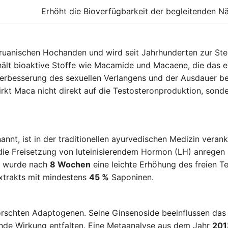
Erhöht die Bioverfügbarkeit der begleitenden Nä
ruanischen Hochanden und wird seit Jahrhunderten zur Ste
thält bioaktive Stoffe wie Macamide und Macaene, die das
e Verbesserung des sexuellen Verlangens und der Ausdauer b
irkt Maca nicht direkt auf die Testosteronproduktion, sond
annt, ist in der traditionellen ayurvedischen Medizin verank
die Freisetzung von luteinisierendem Hormon (LH) anregen 
n wurde nach
8 Wochen
eine leichte Erhöhung des freien T
xtrakts mit mindestens
45 %
Saponinen.
orschten Adaptogenen. Seine Ginsenoside beeinflussen das
ende Wirkung entfalten. Eine Metaanalyse aus dem Jahr
201