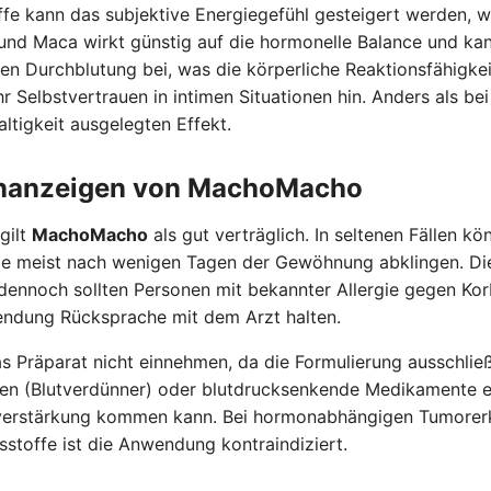
e kann das subjektive Energiegefühl gesteigert werden, wa
 und Maca wirkt günstig auf die hormonelle Balance und kann
ren Durchblutung bei, was die körperliche Reaktionsfähigk
Selbstvertrauen in intimen Situationen hin. Anders als bei 
tigkeit ausgelegten Effekt.
nanzeigen von MachoMacho
gilt
MachoMacho
als gut verträglich. In seltenen Fällen
die meist nach wenigen Tagen der Gewöhnung abklingen. Die
dennoch sollten Personen mit bekannter Allergie gegen Korb
ndung Rücksprache mit dem Arzt halten.
as Präparat nicht einnehmen, da die Formulierung ausschli
zien (Blutverdünner) oder blutdrucksenkende Medikamente 
Wirkverstärkung kommen kann. Bei hormonabhängigen Tumore
sstoffe ist die Anwendung kontraindiziert.