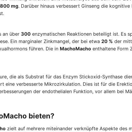
1800 mg
. Darüber hinaus verbessert Ginseng die kognitive F
t.
as an über
300
enzymatischen Reaktionen beteiligt ist. Es spi
se. Ein marginaler Zinkmangel, der bei etwa
20 %
der mitt
xualhormons führen. Die in
MachoMacho
enthaltene Form Z
ure, die als Substrat für das Enzym Stickoxid-Synthase dien
t eine verbesserte Mikrozirkulation. Dies ist für die Erekt
erbesserungen der endothelialen Funktion, vor allem bei Mä
hoMacho bieten?
ho
zielt auf mehrere miteinander verknüpfte Aspekte des 