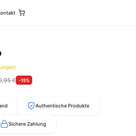
ontakt
o
ungen)
0,95 €
-15%
sand
Authentische Produkte
Sichere Zahlung