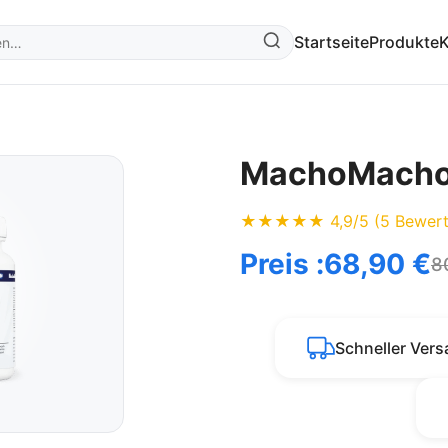
Startseite
Produkte
K
MachoMach
★★★★★ 4,9/5 (5 Bewert
Preis :
68,90 €
8
Schneller Ver