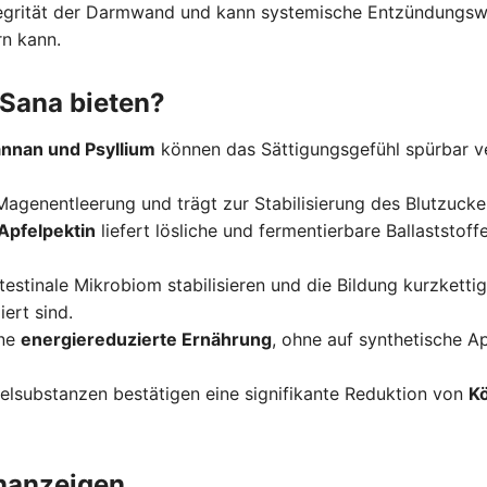
tegrität der Darmwand und kann systemische Entzündungsw
rn kann.
nSana bieten?
nnan und Psyllium
können das Sättigungsgefühl spürbar ve
agenentleerung und trägt zur Stabilisierung des Blutzucke
Apfelpektin
liefert lösliche und fermentierbare Ballaststoff
estinale Mikrobiom stabilisieren und die Bildung kurzkettig
ert sind.
ine
energiereduzierte Ernährung
, ohne auf synthetische A
zelsubstanzen bestätigen eine signifikante Reduktion von
Kö
nanzeigen