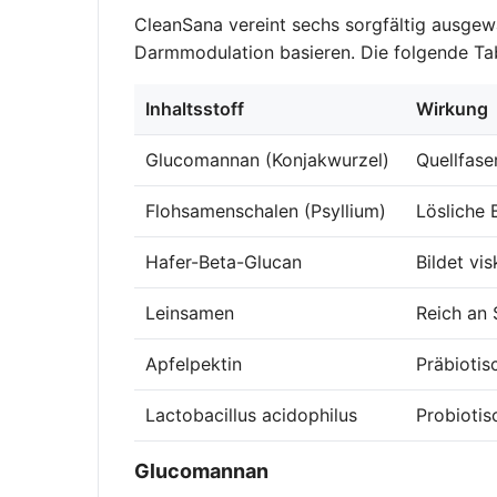
CleanSana vereint sechs sorgfältig ausgewä
Darmmodulation basieren. Die folgende Tab
Inhaltsstoff
Wirkung
Glucomannan (Konjakwurzel)
Quellfase
Flohsamenschalen (Psyllium)
Lösliche 
Hafer-Beta-Glucan
Bildet vi
Leinsamen
Reich an 
Apfelpektin
Präbiotis
Lactobacillus acidophilus
Probiotis
Glucomannan