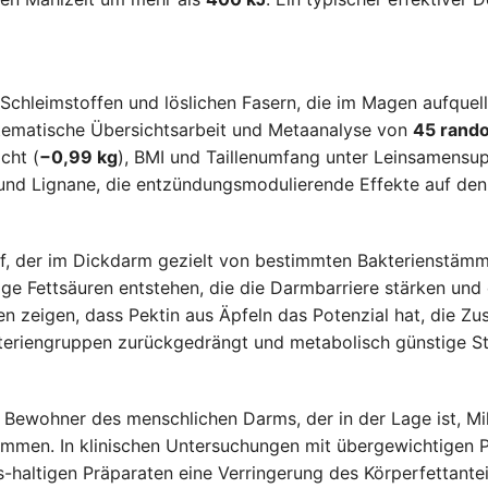
Schleimstoffen und löslichen Fasern, die im Magen aufquel
stematische Übersichtsarbeit und Metaanalyse von
45 rando
cht (
−0,99 kg
), BMI und Taillenumfang unter Leinsamensup
nd Lignane, die entzündungsmodulierende Effekte auf den
toff, der im Dickdarm gezielt von bestimmten Bakterienstä
ge Fettsäuren entstehen, die die Darmbarriere stärken und
ien zeigen, dass Pektin aus Äpfeln das Potenzial hat, die
kteriengruppen zurückgedrängt und metabolisch günstige 
her Bewohner des menschlichen Darms, der in der Lage ist, M
men. In klinischen Untersuchungen mit übergewichtigen P
altigen Präparaten eine Verringerung des Körperfettanteils