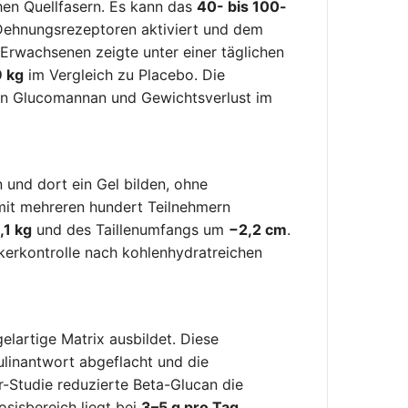
en Quellfasern. Es kann das
40- bis 100-
Dehnungsrezeptoren aktiviert und dem
 Erwachsenen zeigte unter einer täglichen
 kg
im Vergleich zu Placebo. Die
en Glucomannan und Gewichtsverlust im
 und dort ein Gel bilden, ohne
mit mehreren hundert Teilnehmern
,1 kg
und des Taillenumfangs um
−2,2 cm
.
kerkontrolle nach kohlenhydratreichen
elartige Matrix ausbildet. Diese
linantwort abgeflacht und die
r-Studie reduzierte Beta-Glucan die
Dosisbereich liegt bei
3–5 g pro Tag
,