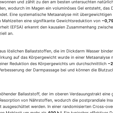
wonnen und zählt zu den am besten untersuchten natürlich
den, wodurch im Magen ein voluminöses Gel entsteht, das 
endet. Eine systematische Metaanalyse mit übergewichtigen
 Mahlzeiten eine signifikante Gewichtsreduktion von
−0,79
herheit (EFSA) erkennt den kausalen Zusammenhang zwisch
ell an.
us löslichen Ballaststoffen, die im Dickdarm Wasser binden
irkung auf das Körpergewicht wurde in einer Metaanalyse 
 einer Reduktion des Körpergewichts um durchschnittlich
−2
 Verbesserung der Darmpassage bei und können die Blutzuc
höhender Ballaststoff, der im oberen Verdauungstrakt eine g
esorption von Nährstoffen, wodurch die postprandiale Insu
t ausgeschüttet werden. In einer randomisierten Cross-ove
den Mahlzeit um mehr als
400 kJ
. Ein typischer effektiver 