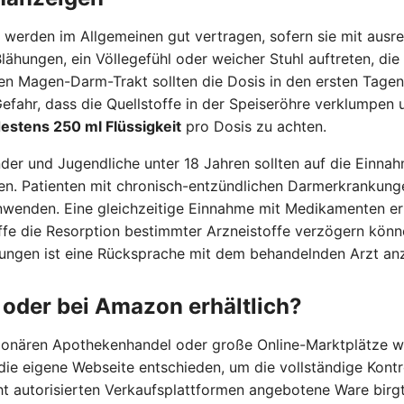
a werden im Allgemeinen gut vertragen, sofern sie mit aus
ähungen, ein Völlegefühl oder weicher Stuhl auftreten, die
en Magen-Darm-Trakt sollten die Dosis in den ersten Tagen 
efahr, dass die Quellstoffe in der Speiseröhre verklumpe
estens 250 ml Flüssigkeit
pro Dosis zu achten.
er und Jugendliche unter 18 Jahren sollten auf die Einnah
gen. Patienten mit chronisch-entzündlichen Darmerkrankun
wenden. Eine gleichzeitige Einnahme mit Medikamenten erf
offe die Resorption bestimmter Arzneistoffe verzögern kön
kungen ist eine Rücksprache mit dem behandelnden Arzt an
 oder bei Amazon erhältlich?
tionären Apothekenhandel oder große Online-Marktplätze wi
 die eigene Webseite entschieden, um die vollständige Kont
ht autorisierten Verkaufsplattformen angebotene Ware birgt