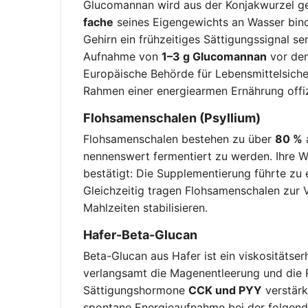
Glucomannan wird aus der Konjakwurzel ge
fache
seines Eigengewichts an Wasser bin
Gehirn ein frühzeitiges Sättigungssignal s
Aufnahme von
1–3 g Glucomannan
vor den
Europäische Behörde für Lebensmittelsic
Rahmen einer energiearmen Ernährung offizi
Flohsamenschalen (Psyllium)
Flohsamenschalen bestehen zu über
80 %
a
nennenswert fermentiert zu werden. Ihre W
bestätigt: Die Supplementierung führte zu
Gleichzeitig tragen Flohsamenschalen zur
Mahlzeiten stabilisieren.
Hafer-Beta-Glucan
Beta-Glucan aus Hafer ist ein viskositätser
verlangsamt die Magenentleerung und die R
Sättigungshormone
CCK und PYY
verstärk
spontane Energieaufnahme bei der folgen