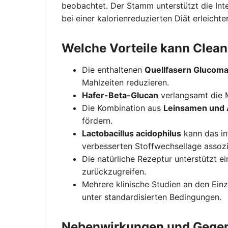
beobachtet. Der Stamm unterstützt die In
bei einer kalorienreduzierten Diät erleichte
Welche Vorteile kann Clea
Die enthaltenen
Quellfasern Glucoma
Mahlzeiten reduzieren.
Hafer-Beta-Glucan
verlangsamt die M
Die Kombination aus
Leinsamen und 
fördern.
Lactobacillus acidophilus
kann das int
verbesserten Stoffwechsellage assozii
Die natürliche Rezeptur unterstützt e
zurückzugreifen.
Mehrere klinische Studien an den Ein
unter standardisierten Bedingungen.
Nebenwirkungen und Gege