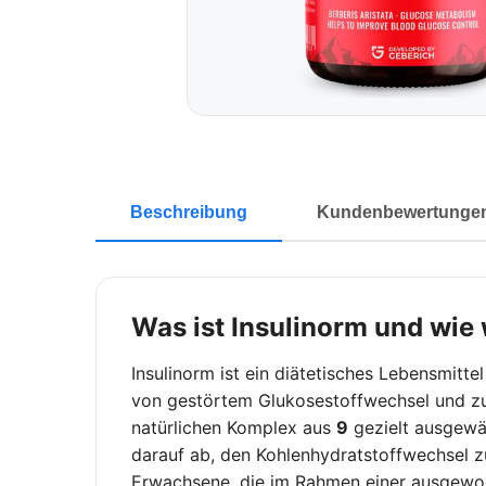
Beschreibung
Kundenbewertunge
Was ist Insulinorm und wie 
Insulinorm ist ein diätetisches Lebensmitt
von gestörtem Glukosestoffwechsel und zur
natürlichen Komplex aus
9
gezielt ausgewäh
darauf ab, den Kohlenhydratstoffwechsel zu 
Erwachsene, die im Rahmen einer ausgewo