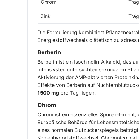
Chrom
Träg
Zink
Träg
Die Formulierung kombiniert Pflanzenextra
Energiestoffwechsels diätetisch zu adressi
Berberin
Berberin ist ein Isochinolin-Alkaloid, das 
intensivsten untersuchten sekundären Pfla
Aktivierung der AMP-aktivierten Proteinki
Effekte von Berberin auf Nüchternblutzuc
1500 mg
pro Tag liegen.
Chrom
Chrom ist ein essenzielles Spurenelement, d
Europäische Behörde für Lebensmittelsiche
eines normalen Blutzuckerspiegels beiträg
Kohlenhydratstoffwechsel. Chrompicolinat g