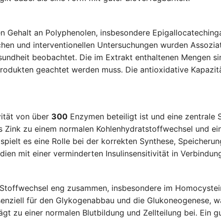
nen Gehalt an Polyphenolen, insbesondere Epigallocatechin
ischen und interventionellen Untersuchungen wurden Asso
ndheit beobachtet. Die im Extrakt enthaltenen Mengen sin
odukten geachtet werden muss. Die antioxidative Kapazität
vität von über
300
Enzymen beteiligt ist und eine zentrale 
ss Zink zu einem normalen Kohlenhydratstoffwechsel und e
spielt es eine Rolle bei der korrekten Synthese, Speicherun
ien mit einer verminderten Insulinsensitivität in Verbindun
im Stoffwechsel eng zusammen, insbesondere im Homocystei
senziell für den Glykogenabbau und die Glukoneogenese, w
ägt zu einer normalen Blutbildung und Zellteilung bei. Ein g