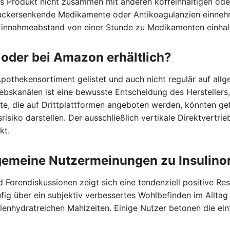
as Produkt nicht zusammen mit anderen koffeinhaltigen ode
uckersenkende Medikamente oder Antikoagulanzien einnehm
Einnahmeabstand von einer Stunde zu Medikamenten einhal
 oder bei Amazon erhältlich?
n Apothekensortiment gelistet und auch nicht regulär auf a
iebskanälen ist eine bewusste Entscheidung des Herstellers,
te, die auf Drittplattformen angeboten werden, könnten gef
risiko darstellen. Der ausschließlich vertikale Direktvertrie
kt.
lgemeine Nutzermeinungen zu Insulin
d Forendiskussionen zeigt sich eine tendenziell positive 
ig über ein subjektiv verbessertes Wohlbefinden im Alltag
enhydratreichen Mahlzeiten. Einige Nutzer betonen die einf