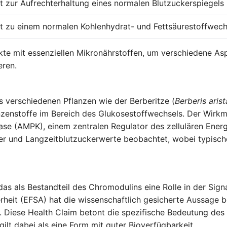
t zur Aufrechterhaltung eines normalen Blutzuckerspiegels 
t zu einem normalen Kohlenhydrat- und Fettsäurestoffwech
kte mit essenziellen Mikronährstoffen, um verschiedene A
eren.
aus verschiedenen Pflanzen wie der Berberitze (
Berberis arist
nzenstoffe im Bereich des Glukosestoffwechsels. Der Wirkm
nase (AMPK), einem zentralen Regulator des zellulären Ene
ker und Langzeitblutzuckerwerte beobachtet, wobei typisc
as als Bestandteil des Chromodulins eine Rolle in der Signa
rheit (EFSA) hat die wissenschaftlich gesicherte Aussage b
t. Diese Health Claim betont die spezifische Bedeutung de
ilt dabei als eine Form mit guter Bioverfügbarkeit.